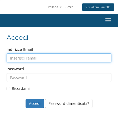
Italiano
Accedi
Visualizza Carrello
Attiv
Navi
Accedi
Indirizzo Email
Password
Ricordami
Password dimenticata?