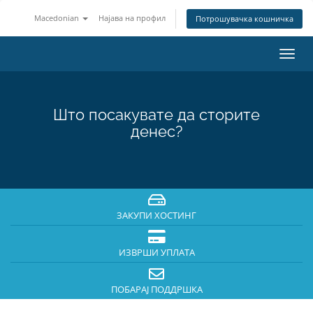
Macedonian
Најава на профил
Потрошувачка кошничка
Вклу
ја
нави
Што посакувате да сторите
денес?
ЗАКУПИ ХОСТИНГ
ИЗВРШИ УПЛАТА
ПОБАРАЈ ПОДДРШКА