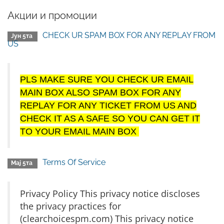
Акции и промоции
CHECK UR SPAM BOX FOR ANY REPLAY FROM
Јун 5та
US
PLS MAKE SURE YOU CHECK UR EMAIL
MAIN BOX ALSO SPAM BOX FOR ANY
REPLAY FOR ANY TICKET FROM US AND
CHECK IT AS A SAFE SO YOU CAN GET IT
TO YOUR EMAIL MAIN BOX
Terms Of Service
Мај 5та
Privacy Policy This privacy notice discloses
the privacy practices for
(clearchoicespm.com) This privacy notice